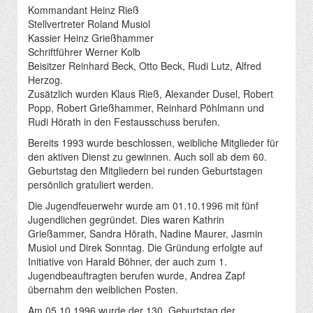
Kommandant Heinz Rieß
Stellvertreter Roland Musiol
Kassier Heinz Grießhammer
Schriftführer Werner Kolb
Beisitzer Reinhard Beck, Otto Beck, Rudi Lutz, Alfred
Herzog.
Zusätzlich wurden Klaus Rieß, Alexander Dusel, Robert
Popp, Robert Grießhammer, Reinhard Pöhlmann und
Rudi Hörath in den Festausschuss berufen.
Bereits 1993 wurde beschlossen, weibliche Mitglieder für
den aktiven Dienst zu gewinnen. Auch soll ab dem 60.
Geburtstag den Mitgliedern bei runden Geburtstagen
persönlich gratuliert werden.
Die Jugendfeuerwehr wurde am 01.10.1996 mit fünf
Jugendlichen gegründet. Dies waren Kathrin
Grießammer, Sandra Hörath, Nadine Maurer, Jasmin
Musiol und Direk Sonntag. Die Gründung erfolgte auf
Initiative von Harald Böhner, der auch zum 1.
Jugendbeauftragten berufen wurde, Andrea Zapf
übernahm den weiblichen Posten.
Am 05.10.1996 wurde der 130. Geburtstag der